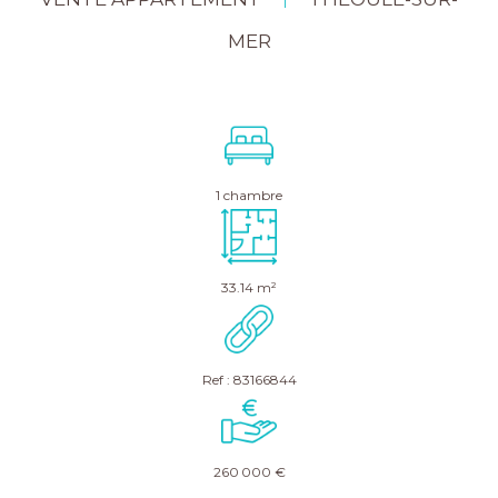
|
MER
1 chambre
33.14 m²
Ref : 83166844
260 000 €