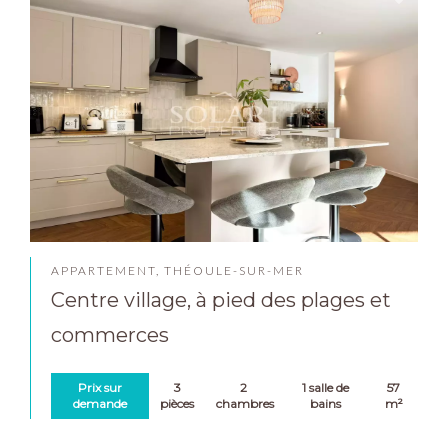
APPARTEMENT, THÉOULE-SUR-MER
Centre village, à pied des plages et
commerces
Prix sur
3
2
1 salle de
57
demande
pièces
chambres
bains
m²