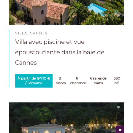
VILLA, CANNES
Villa avec piscine et vue
époustouflante dans la baie de
Cannes
À partir de 19 710 €
8
6
6 salles de
350
/ Semaine
pièces
chambres
bains
m²