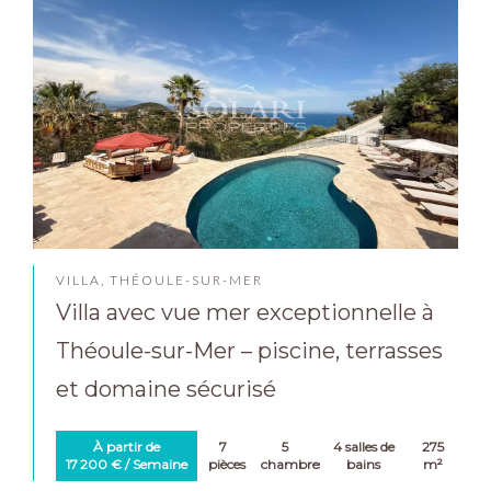
VILLA, THÉOULE-SUR-MER
Villa avec vue mer exceptionnelle à
Théoule-sur-Mer – piscine, terrasses
et domaine sécurisé
À partir de
7
5
4 salles de
275
17 200 € / Semaine
pièces
chambres
bains
m²