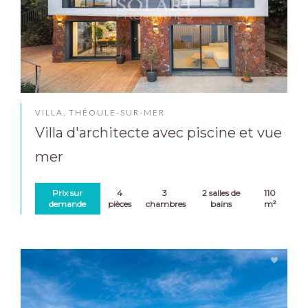
VILLA, THÉOULE-SUR-MER
Villa d'architecte avec piscine et vue
mer
Prix sur
4
3
2 salles de
110
demande
pièces
chambres
bains
m²