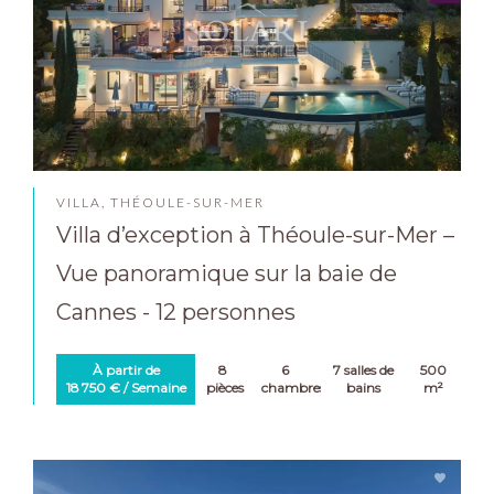
VILLA, THÉOULE-SUR-MER
Villa d’exception à Théoule-sur-Mer –
Vue panoramique sur la baie de
Cannes - 12 personnes
À partir de
8
6
7 salles de
500
18 750 € / Semaine
pièces
chambres
bains
m²