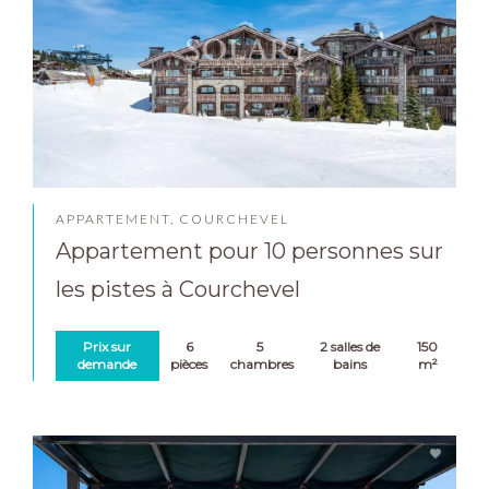
APPARTEMENT, COURCHEVEL
Appartement pour 10 personnes sur
les pistes à Courchevel
Prix sur
6
5
2 salles de
150
demande
pièces
chambres
bains
m²