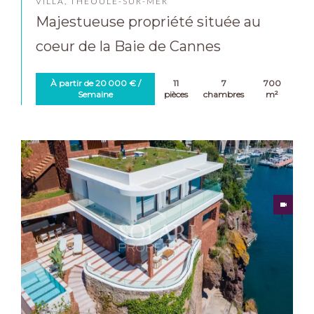
VILLA, THÉOULE-SUR-MER
Majestueuse propriété située au
coeur de la Baie de Cannes
À partir de 20 000 € /
11
7
700
Semaine
pièces
chambres
m²