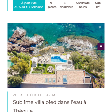
À partir de
9
5
5 salles de
500
30 500 € / Semaine
pièces
chambres
bains
m²
VILLA, THÉOULE-SUR-MER
Sublime villa pied dans l'eau à
Théoule