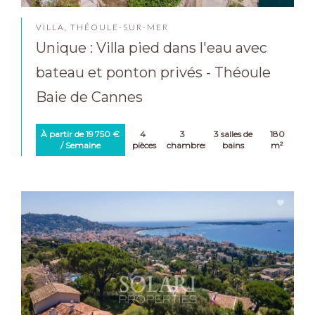
VILLA, THÉOULE-SUR-MER
Unique : Villa pied dans l'eau avec
bateau et ponton privés - Théoule
Baie de Cannes
À partir de 19 750 €
4
3
3 salles de
180
/ Semaine
pièces
chambres
bains
m²