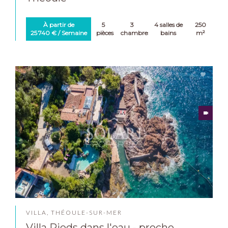
À partir de
5
3
4 salles de
250
25 740 € / Semaine
pièces
chambres
bains
m²
VILLA, THÉOULE-SUR-MER
Villa Pieds dans l'eau - proche