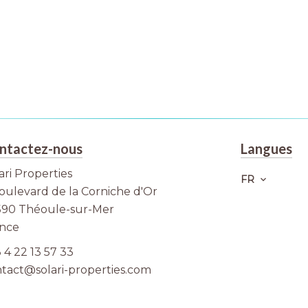
ntactez-nous
Langues
ari Properties
FR
oulevard de la Corniche d'Or
590
Théoule-sur-Mer
ance
 4 22 13 57 33
tact@solari-properties.com