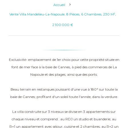
Accueil
Vente Villa Mandelieu-La-Napoule, 8 Pièces, 6 Chambres, 230 M²,
2 100 000 €
Exclusivité- emplacement de 1er choix pour cette propriété située en
font de mer face à la baie de Cannes, à pied des commerces de La
Napoule et des plages, ainsi que des ports.
Beau terrain en restanques jouissant d'une vue à 180° sur toute la
baie de Cannes; profitant d'un soleil toute l'année, dans la verdure.
La villa construite sur 3 niveaux se divise en 3 appartements sur
chaque niveau et comprend : au RDJ un studio et buanderie; au
R+1 un appartement avec séjour, cuisine et 2 chambres; au R+2 un