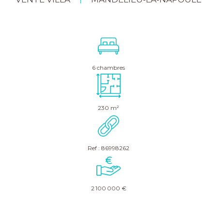
|
6 chambres
230 m²
Ref : 86998262
2 100 000 €